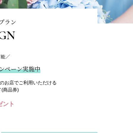
プラン
GN
可能／
ンペーン実施中
万のお店でご利用いただける
(商品券)
ゼント