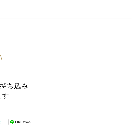
す
 持ち込み
ます
t