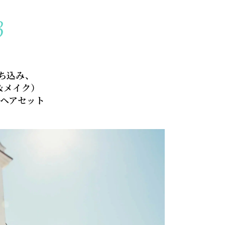
B
持ち込み、
&メイク）
ヘアセット